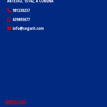
ARTEIXO,
15142,
A CORUÑA
981230237
639893677
info
segurit.com
SERVICIOS