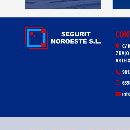
CON
C/ 
7 BAJO
ARTEI
981
639
inf