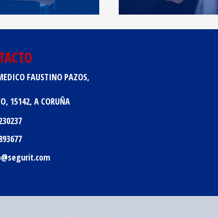
TACTO
MEDICO FAUSTINO PAZOS,
XO,
15142,
A CORUÑA
230237
893677
o
segurit.com